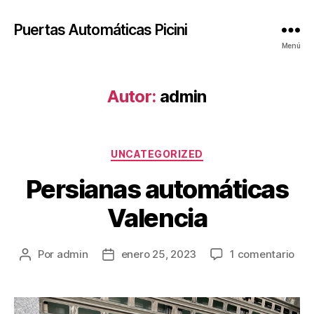
Puertas Automáticas Picini
Menú
Autor:
admin
Categorías
UNCATEGORIZED
Persianas automáticas
Valencia
en
Por
admin
enero 25, 2023
1 comentario
Autor
Fecha
Per
de
de
aut
la
la
Val
entrada
entrada