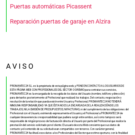
Puertas automáticas Picassent
Reparación puertas de garaje en Alzira
A V I S O
PROMANTEC24 S.L. es la propietaria de esta página web, y PONE EN CONTACTO A LOS USUARIOS DE
ESTA PÁGINA WEB CON PROFESIONALES DEL SÉCTOR O GREMIO para contratar sus servicios,
PROMANTEC24 es la encargada de la recogida de los datos del Usuario (nombre, teléfono y dirección)
para derivarlos posteriormente al Profesional que realizará los trabajos. Del contacto, negociación o
resolución de la relación que pueda existir entre Usuario y Profesional, PROMANTEC24 NO TENDRÁ
NINGUNA RESPONSABILIDAD YA QUE ÉSTA NO ES LA ENCARGADA DE LA REALIZACIÓN DE LOS
TRABAJOS, NI LA EMISIÓN DE PRESUPUESTOS, NI FACTURAS, ni del cumplimiento de las obligaciones del
Profesional con el Usuario, eximiendo expresamente el Usuario y el Profesional a PROMANTEC24 de
cualquier desavenencia o responsabilidad que pudiera surgir entre ambos, así como tampoco será
responsable de ningún proceso de facturación directa al Usuario por parte del Profesional que realice la
prestación del servicio solicitado por el cliente. El usuario de esta Web consiente que sus datos de
contacto y el contenido de su solicitud sean compartidos con terceros. Con carácter general,
PROMANTEC24 facilitará esos datos a los Profesionales del Sector que estime oportuno, con la finalidad